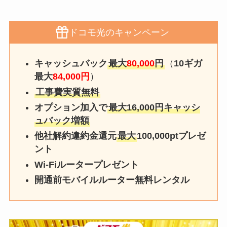
ドコモ光のキャンペーン
キャッシュバック
最大
80,000
円
（
10ギガ
最大
84
,000円
）
工事費実質無料
オプション加入で
最大16,000円キャッシ
ュバック増額
他社解約違約金還元
最大
100
,000pt
プレゼ
ント
Wi-Fiルーター
プレゼント
開通前モバ
イルルーター無料レンタル